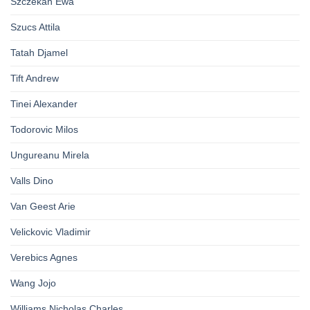
Szczekan Ewa
Szucs Attila
Tatah Djamel
Tift Andrew
Tinei Alexander
Todorovic Milos
Ungureanu Mirela
Valls Dino
Van Geest Arie
Velickovic Vladimir
Verebics Agnes
Wang Jojo
Williams Nicholas Charles