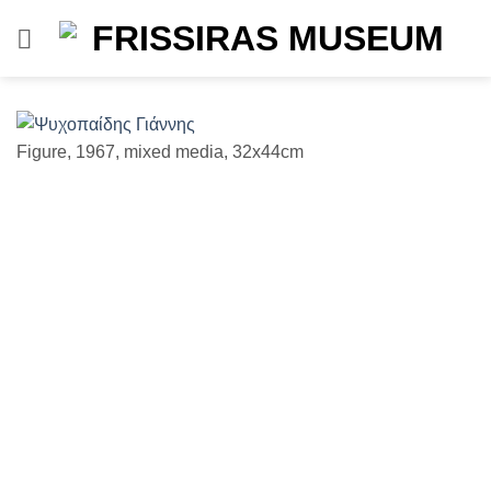
Μετάβαση
στο
περιεχόμενο
Figure, 1967, mixed media, 32x44cm
Un