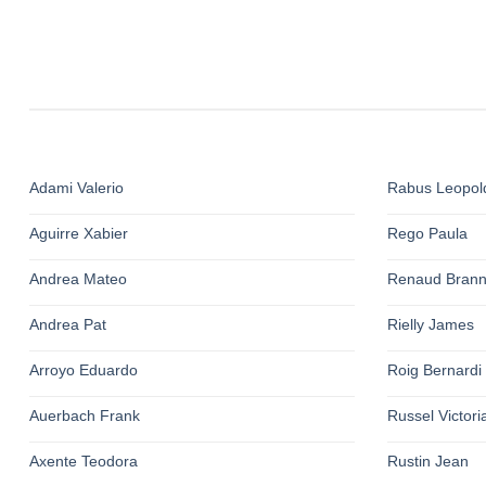
Adami Valerio
Rabus Leopol
Aguirre Xabier
Rego Paula
Andrea Mateo
Renaud Bran
Andrea Pat
Rielly James
Arroyo Eduardo
Roig Bernardi
Auerbach Frank
Russel Victori
Axente Teodora
Rustin Jean