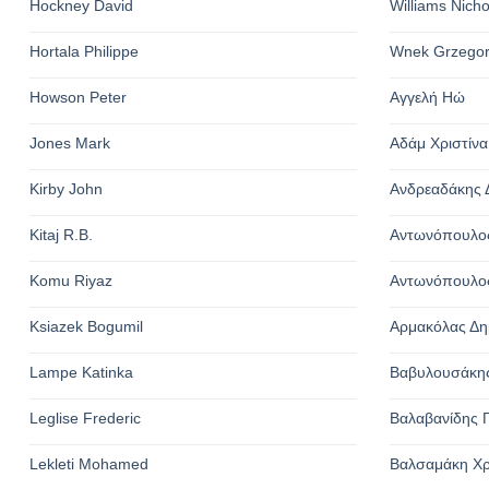
Hockney David
Williams Nich
Hortala Philippe
Wnek Grzego
Howson Peter
Αγγελή Ηώ
Jones Mark
Αδάμ Χριστίνα
Kirby John
Ανδρεαδάκης 
Kitaj R.B.
Αντωνόπουλος
Komu Riyaz
Αντωνόπουλος
Ksiazek Bogumil
Αρμακόλας Δη
Lampe Katinka
Βαβυλουσάκης
Leglise Frederic
Βαλαβανίδης Γ
Lekleti Mohamed
Βαλσαμάκη Χ