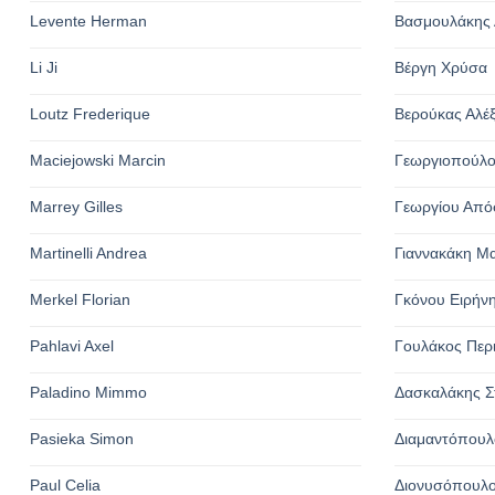
Levente Herman
Βασμουλάκης 
Li Ji
Βέργη Χρύσα
Loutz Frederique
Βερούκας Αλέ
Maciejowski Marcin
Γεωργιοπούλο
Marrey Gilles
Γεωργίου Από
Martinelli Andrea
Γιαννακάκη Μ
Merkel Florian
Γκόνου Ειρήν
Pahlavi Axel
Γουλάκος Περ
Paladino Mimmo
Δασκαλάκης Σ
Pasieka Simon
Διαμαντόπουλ
Paul Celia
Διονυσόπουλο