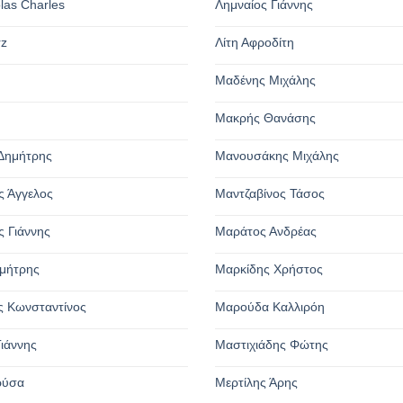
olas Charles
Λημναίος Γιάννης
rz
Λίτη Αφροδίτη
Μαδένης Μιχάλης
Μακρής Θανάσης
Δημήτρης
Μανουσάκης Μιχάλης
 Άγγελος
Μαντζαβίνος Τάσος
 Γιάννης
Μαράτος Ανδρέας
μήτρης
Μαρκίδης Χρήστος
 Κωνσταντίνος
Μαρούδα Καλλιρόη
ιάννης
Μαστιχιάδης Φώτης
ρύσα
Μερτίλης Άρης