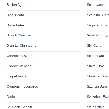
Baillon Agnes
Schauwecker 
Bigaj Beata
Schleime Corn
Blake Peter
Segui Antonio
Brandl Christian
Semtati Beny
Brun Le Christopher
Shi Xiang
Chambers Stephen
Siebert Uta
Conroy Stephen
Smith Clive
Corpet Vincent
Stankoski Ale
Cremonini Leonardo
Szafran Sam
Dado
Szczekan Ew
De Heart Shahin
Szucs Attila