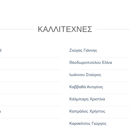
ΚΑΛΛΙΤΕΧΝΕΣ
d
Ζιώγας Γιάννης
Θεοδωροπούλου Ελίνα
n
Ιωάννου Σταύρος
Καββαθά Αντιγόνη
Κάλμπαρη Χριστίνα
a
Καπράλος Χρήστος
Καρακίτσος Γιώργος