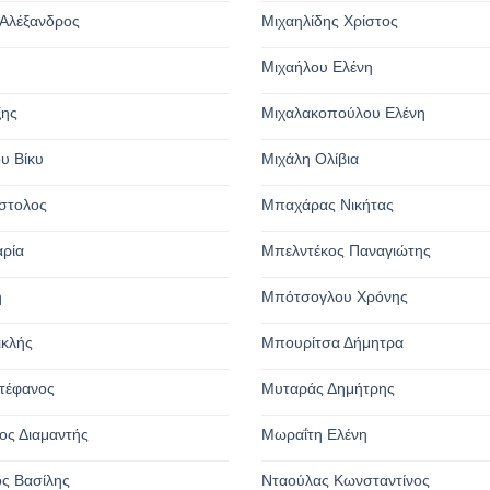
Αλέξανδρος
Μιχαηλίδης Χρίστος
Μιχαήλου Ελένη
ξης
Μιχαλακοπούλου Ελένη
υ Βίκυ
Μιχάλη Ολίβια
στολος
Μπαχάρας Νικήτας
αρία
Μπελντέκος Παναγιώτης
η
Μπότσογλου Χρόνης
ικλής
Μπουρίτσα Δήμητρα
τέφανος
Μυταράς Δημήτρης
ος Διαμαντής
Μωραΐτη Ελένη
ς Βασίλης
Νταούλας Κωνσταντίνος