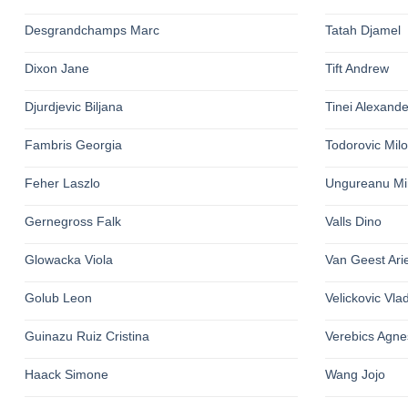
Desgrandchamps Marc
Tatah Djamel
Dixon Jane
Tift Andrew
Djurdjevic Biljana
Tinei Alexande
Fambris Georgia
Todorovic Mil
Feher Laszlo
Ungureanu Mi
Gernegross Falk
Valls Dino
Glowacka Viola
Van Geest Ari
Golub Leon
Velickovic Vla
Guinazu Ruiz Cristina
Verebics Agne
Haack Simone
Wang Jojo