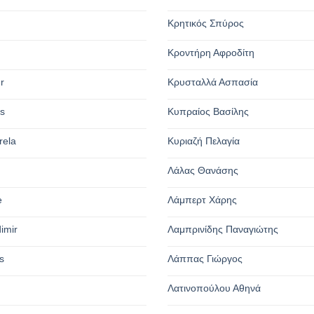
Κρητικός Σπύρος
Κροντήρη Αφροδίτη
r
Κρυσταλλά Ασπασία
os
Κυπραίος Βασίλης
rela
Κυριαζή Πελαγία
Λάλας Θανάσης
e
Λάμπερτ Χάρης
dimir
Λαμπρινίδης Παναγιώτης
s
Λάππας Γιώργος
Λατινοπούλου Αθηνά