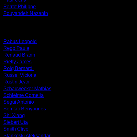
Perrot Philippe
Pouyandeh Nazanin
Rabus Leopold
Rego Paula
Renaud Brann
Rielly James
Roig Bernardi
Russel Victoria
Rustin Jean
Schauwecker Mathias
Schleime Cornelia
Segui Antonio
Semtati Benyounes
Shi Xiang
Siebert Uta
Smith Clive
Stankoski Aleksandar