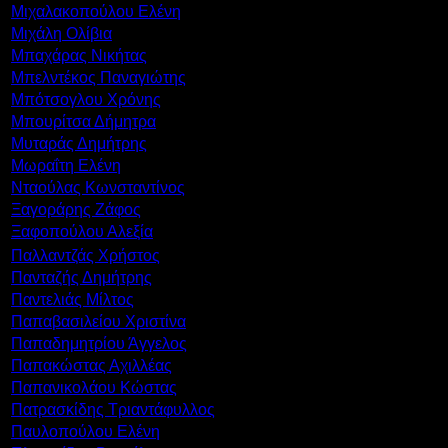
Μιχαλακοπούλου Ελένη
Μιχάλη Ολίβια
Μπαχάρας Νικήτας
Μπελντέκος Παναγιώτης
Μπότσογλου Χρόνης
Μπουρίτσα Δήμητρα
Μυταράς Δημήτρης
Μωραΐτη Ελένη
Νταούλας Κωνσταντίνος
Ξαγοράρης Ζάφος
Ξαφοπούλου Αλεξία
Παλλαντζάς Χρήστος
Πανταζής Δημήτρης
Παντελιάς Μίλτος
Παπαβασιλείου Χριστίνα
Παπαδημητρίου Άγγελος
Παπακώστας Αχιλλέας
Παπανικολάου Κώστας
Πατρασκίδης Τριαντάφυλλος
Παυλοπούλου Ελένη