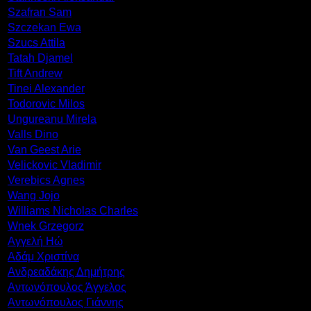
Szafran Sam
Szczekan Ewa
Szucs Attila
Tatah Djamel
Tift Andrew
Tinei Alexander
Todorovic Milos
Ungureanu Mirela
Valls Dino
Van Geest Arie
Velickovic Vladimir
Verebics Agnes
Wang Jojo
Williams Nicholas Charles
Wnek Grzegorz
Αγγελή Ηώ
Αδάμ Χριστίνα
Ανδρεαδάκης Δημήτρης
Αντωνόπουλος Άγγελος
Αντωνόπουλος Γιάννης