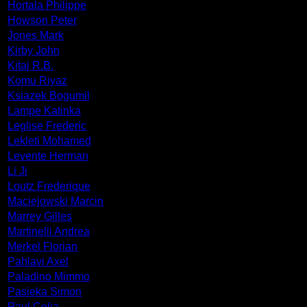
Hortala Philippe
Howson Peter
Jones Mark
Kirby John
Kitaj R.B.
Komu Riyaz
Ksiazek Bogumil
Lampe Katinka
Leglise Frederic
Lekleti Mohamed
Levente Herman
Li Ji
Loutz Frederique
Maciejowski Marcin
Marrey Gilles
Martinelli Andrea
Merkel Florian
Pahlavi Axel
Paladino Mimmo
Pasieka Simon
Paul Celia