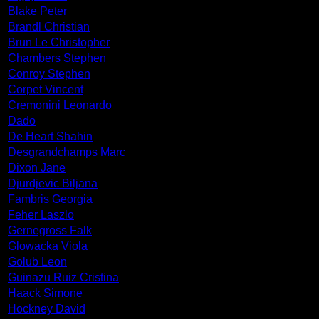
Blake Peter
Brandl Christian
Brun Le Christopher
Chambers Stephen
Conroy Stephen
Corpet Vincent
Cremonini Leonardo
Dado
De Heart Shahin
Desgrandchamps Marc
Dixon Jane
Djurdjevic Biljana
Fambris Georgia
Feher Laszlo
Gernegross Falk
Glowacka Viola
Golub Leon
Guinazu Ruiz Cristina
Haack Simone
Hockney David