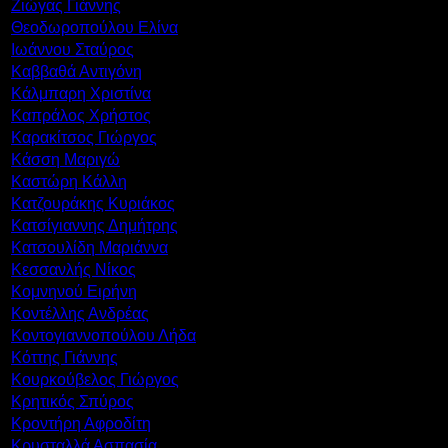
Ζιώγας Γιάννης
Θεοδωροπούλου Ελίνα
Ιωάννου Σταύρος
Καββαθά Αντιγόνη
Κάλμπαρη Χριστίνα
Καπράλος Χρήστος
Καρακίτσος Γιώργος
Κάσση Μαριγώ
Καστώρη Κάλλη
Κατζουράκης Κυριάκος
Κατσίγιαννης Δημήτρης
Κατσουλίδη Μαριάννα
Κεσσανλής Νίκος
Κομνηνού Ειρήνη
Κοντέλλης Ανδρέας
Κοντογιαννοπούλου Λήδα
Κόττης Γιάννης
Κουρκούβελος Γιώργος
Κρητικός Σπύρος
Κροντήρη Αφροδίτη
Κρυσταλλά Ασπασία