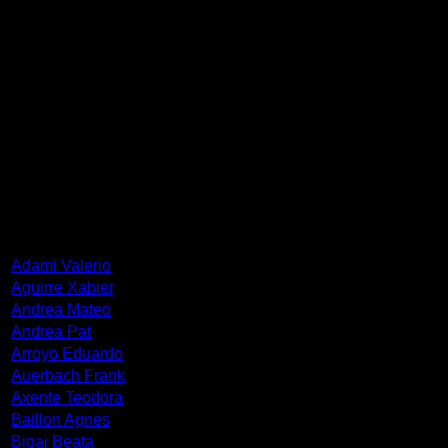
Γεννήθηκε στα Χανιά το 1964. Σπούδασε στην ΑΣΚΤ (1985-
1990) με δάσκαλο το Δ. Μυταρά. Ακολούθησε μεταπτυχιακές
σπουδές στην Ecole Nationale Superieure des Beaux Arts
(1992-1996) κοντά στους P. Carcon και Velickovic.
Πραγματοποίησε την πρώτη του ατομική έκθεση στη Gallery
Bernanos στο Παρίσι (1992), ενώ έχει λάβει μέρος και σε
πολλές ομαδικές εκθέσεις στην Ελλάδα και το εξωτερικό.
ΚΑΛΛΙΤΕΧΝΕΣ
Adami Valerio
Aguirre Xabier
Andrea Mateo
Andrea Pat
Arroyo Eduardo
Auerbach Frank
Axente Teodora
Baillon Agnes
Bigaj Beata