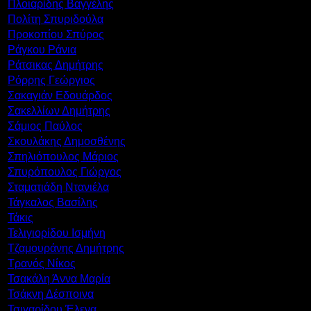
Πλοιαρίδης Βαγγέλης
Πολίτη Σπυριδούλα
Προκοπίου Σπύρος
Ράγκου Ράνια
Ράτσικας Δημήτρης
Ρόρρης Γεώργιος
Σακαγιάν Εδουάρδος
Σακελλίων Δημήτρης
Σάμιος Παύλος
Σκουλάκης Δημοσθένης
Σπηλιόπουλος Μάριος
Σπυρόπουλος Γιώργος
Σταματιάδη Ντανιέλα
Τάγκαλος Βασίλης
Τάκις
Τελιγιορίδου Ισμήνη
Τζαμουράνης Δημήτρης
Τρανός Νίκος
Τσακάλη Άννα Μαρία
Τσάκνη Δέσποινα
Τσιγαρίδου Έλενα