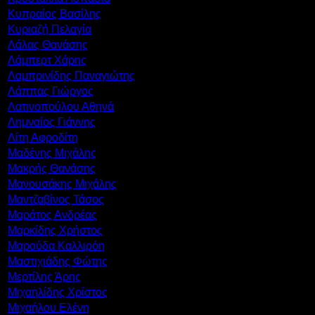
Κυπραίος Βασίλης
Κυριαζή Πελαγία
Λάλας Θανάσης
Λάμπερτ Χάρης
Λαμπρινίδης Παναγιώτης
Λάππας Γιώργος
Λατινοπούλου Αθηνά
Λημναίος Γιάννης
Λίτη Αφροδίτη
Μαδένης Μιχάλης
Μακρής Θανάσης
Μανουσάκης Μιχάλης
Μαντζαβίνος Τάσος
Μαράτος Ανδρέας
Μαρκίδης Χρήστος
Μαρούδα Καλλιρόη
Μαστιχιάδης Φώτης
Μερτίλης Άρης
Μιχαηλίδης Χρίστος
Μιχαήλου Ελένη