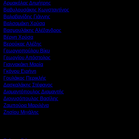
Αρμακόλας Δημήτρης
Βαβυλουσάκης Κωνσταντίνος
Βαλαβανίδης Γιάννης
Βαλσαμάκη Χρύσα
Βασμουλάκης Αλέξανδρος
Βέργη Χρύσα
Βερούκας Αλέξης
Γεωργιοπούλου Βίκυ
Γεωργίου Απόστολος
Γιαννακάκη Μαρία
Γκόνου Ειρήνη
Γουλάκος Περικλής
Δασκαλάκης Στέφανος
Διαμαντόπουλος Διαμαντής
Διονυσόπουλος Βασίλης
Ζαμπούρα Μαριλένα
Ζησίου Μιχάλης