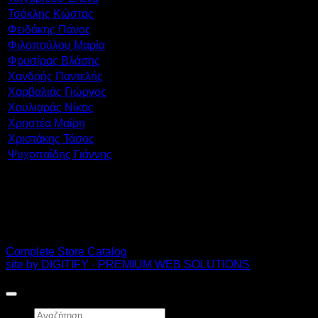
Τσόκλης Κώστας
Φειδάκης Πάνος
Φιλοπούλου Μαρία
Φρυσίρας Βλάσης
Χανδρής Παντελής
Χαρβαλιάς Γιώργος
Χουλιαράς Νίκος
Χρηστέα Μαίρη
Χριστάκης Τάσος
Ψυχοπαίδης Γιάννης
PDF Catalog
Complete Store Catalog
site by DIGITIFY - PREMIUM WEB SOLUTIONS
Copyright 2026 ©
FRISSIRAS MUSEUM
Αναζήτηση