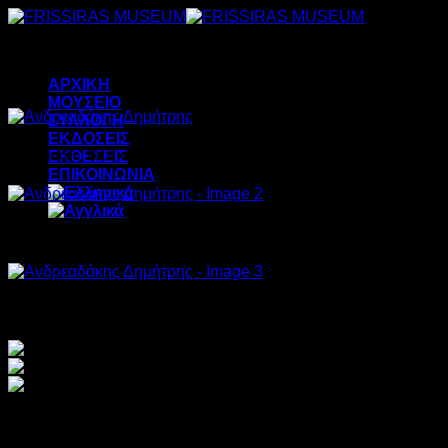
Μετάβαση
στο
περιεχόμενο
ΑΡΧΙΚΗ
ΜΟΥΣΕΙΟ
ΣΥΛΛΟΓΗ
ΕΚΔΟΣΕΙΣ
ΕΚΘΕΣΕΙΣ
Self Portrait, 2012, watercolor, 50x66cm
ΕΠΙΚΟΙΝΩΝΙΑ
Vlassis Frissiras, 2012, watercolor, 100x66cm
Reclined Figure, 1988, oil on canvas, 160x200cm
Ανδρεαδάκης Δημήτρης