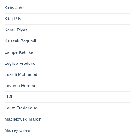
Kirby John
Kitaj R.B.
Komu Riyaz
Ksiazek Bogumil
Lampe Katinka
Leglise Frederic
Lekleti Mohamed
Levente Herman
Li Ji
Loutz Frederique
Maciejowski Marcin
Marrey Gilles