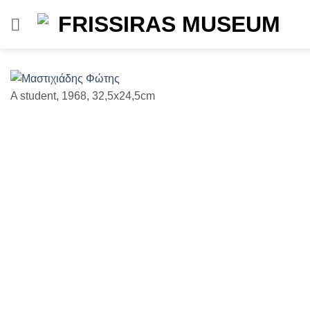
Μετάβαση
στο
περιεχόμενο
A student, 1968, 32,5x24,5cm
W