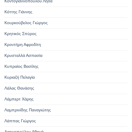
Κοντογιαννοπούλου Λήδα
Κόττης Γιάννης
Κουρκούβελος Γιώργος
Κρητικός Σπύρος
Κροντήρη Αφροδίτη
Κρυσταλλά Ασπασία
Κυπραίος Βασίλης
Κυριαζή Πελαγία
Λάλας Θανάσης
Λάμπερτ Χάρης
Λαμπρινίδης Παναγιώτης
Λάππας Γιώργος
Λατινοπούλου Αθηνά