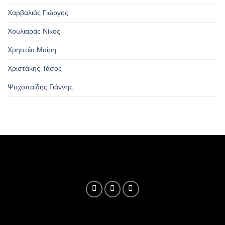
Χαρβαλιάς Γιώργος
Χουλιαράς Νίκος
Χρηστέα Μαίρη
Χριστάκης Τάσος
Ψυχοπαίδης Γιάννης