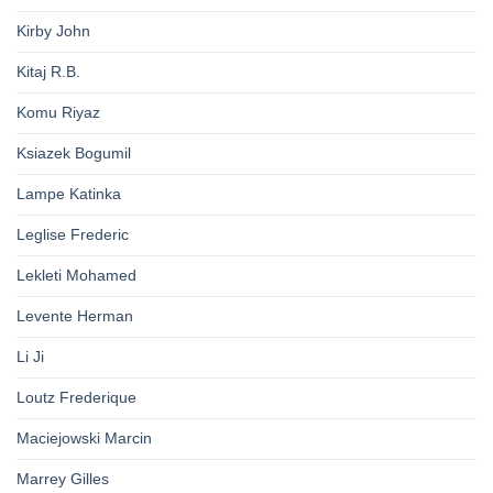
Kirby John
Kitaj R.B.
Komu Riyaz
Ksiazek Bogumil
Lampe Katinka
Leglise Frederic
Lekleti Mohamed
Levente Herman
Li Ji
Loutz Frederique
Maciejowski Marcin
Marrey Gilles