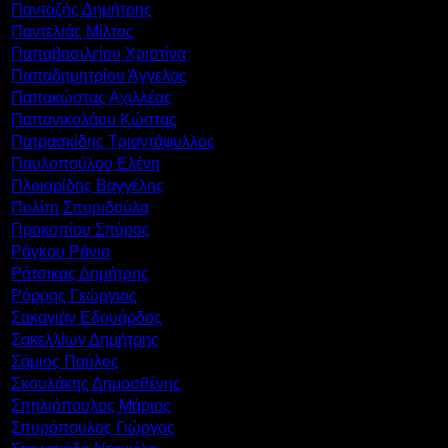
Πανταζής Δημήτρης
Παντελιάς Μίλτος
Παπαβασιλείου Χριστίνα
Παπαδημητρίου Άγγελος
Παπακώστας Αχιλλέας
Παπανικολάου Κώστας
Πατρασκίδης Τριαντάφυλλος
Παυλοπούλου Ελένη
Πλοιαρίδης Βαγγέλης
Πολίτη Σπυριδούλα
Προκοπίου Σπύρος
Ράγκου Ράνια
Ράτσικας Δημήτρης
Ρόρρης Γεώργιος
Σακαγιάν Εδουάρδος
Σακελλίων Δημήτρης
Σάμιος Παύλος
Σκουλάκης Δημοσθένης
Σπηλιόπουλος Μάριος
Σπυρόπουλος Γιώργος