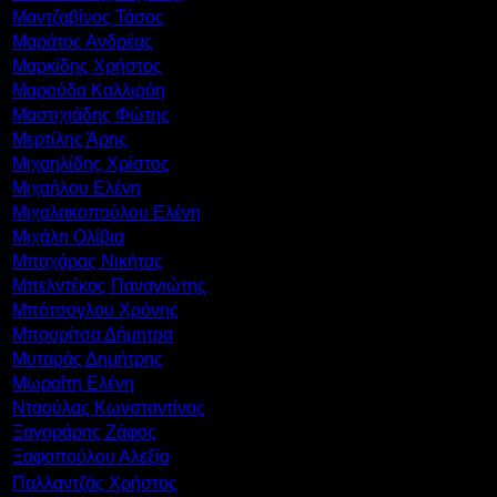
Μαντζαβίνος Τάσος
Μαράτος Ανδρέας
Μαρκίδης Χρήστος
Μαρούδα Καλλιρόη
Μαστιχιάδης Φώτης
Μερτίλης Άρης
Μιχαηλίδης Χρίστος
Μιχαήλου Ελένη
Μιχαλακοπούλου Ελένη
Μιχάλη Ολίβια
Μπαχάρας Νικήτας
Μπελντέκος Παναγιώτης
Μπότσογλου Χρόνης
Μπουρίτσα Δήμητρα
Μυταράς Δημήτρης
Μωραΐτη Ελένη
Νταούλας Κωνσταντίνος
Ξαγοράρης Ζάφος
Ξαφοπούλου Αλεξία
Παλλαντζάς Χρήστος