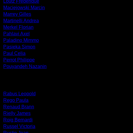
Loutz Frederique
Maciejowski Marcin
Marrey Gilles
Martinelli Andrea
Merkel Florian
Pahlavi Axel
Paladino Mimmo
Pasieka Simon
Paul Celia
Perrot Philippe
Pouyandeh Nazanin
Rabus Leopold
Rego Paula
Renaud Brann
Rielly James
Roig Bernardi
Russel Victoria
Rustin Jean