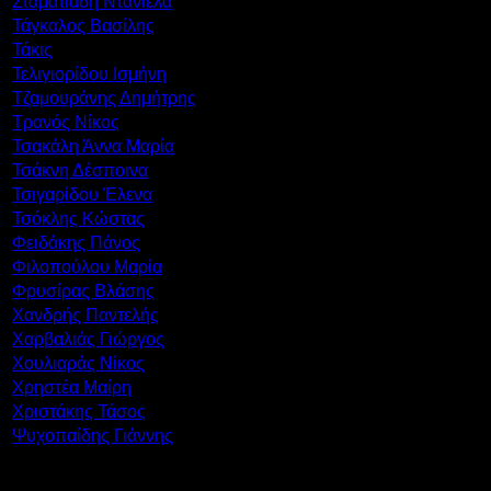
Σταματιάδη Ντανιέλα
Τάγκαλος Βασίλης
Τάκις
Τελιγιορίδου Ισμήνη
Τζαμουράνης Δημήτρης
Τρανός Νίκος
Τσακάλη Άννα Μαρία
Τσάκνη Δέσποινα
Τσιγαρίδου Έλενα
Τσόκλης Κώστας
Φειδάκης Πάνος
Φιλοπούλου Μαρία
Φρυσίρας Βλάσης
Χανδρής Παντελής
Χαρβαλιάς Γιώργος
Χουλιαράς Νίκος
Χρηστέα Μαίρη
Χριστάκης Τάσος
Ψυχοπαίδης Γιάννης