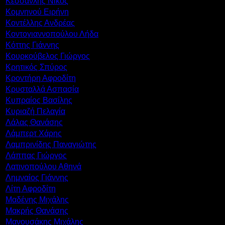
Κεσσανλής Νίκος
Κομνηνού Ειρήνη
Κοντέλλης Ανδρέας
Κοντογιαννοπούλου Λήδα
Κόττης Γιάννης
Κουρκούβελος Γιώργος
Κρητικός Σπύρος
Κροντήρη Αφροδίτη
Κρυσταλλά Ασπασία
Κυπραίος Βασίλης
Κυριαζή Πελαγία
Λάλας Θανάσης
Λάμπερτ Χάρης
Λαμπρινίδης Παναγιώτης
Λάππας Γιώργος
Λατινοπούλου Αθηνά
Λημναίος Γιάννης
Λίτη Αφροδίτη
Μαδένης Μιχάλης
Μακρής Θανάσης
Μανουσάκης Μιχάλης