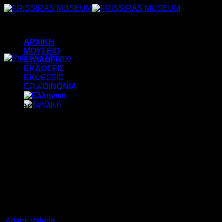
Μετάβαση
στο
περιεχόμενο
ΑΡΧΙΚΗ
ΜΟΥΣΕΙΟ
ΣΥΛΛΟΓΗ
ΕΚΔΟΣΕΙΣ
ΕΚΘΕΣΕΙΣ
Untitled, 1997, mixed media on wood with border of copper-glass,
41,3x31,1cm
ΕΠΙΚΟΙΝΩΝΙΑ
Paladino Mimmo
Γεννήθηκε στο Μπενεβέντο της Ιταλίας το 1948. Έχει εκθέσει
σε πολλές ευρωπαϊκές πόλεις, το Σικάγο, τη Νέα Υόρκη, το
Σάο Πάολο και το Τορόντο. Ζει και εργάζεται στο Μπενεβέντο
και το Μιλάνο.
ΚΑΛΛΙΤΕΧΝΕΣ
Adami Valerio