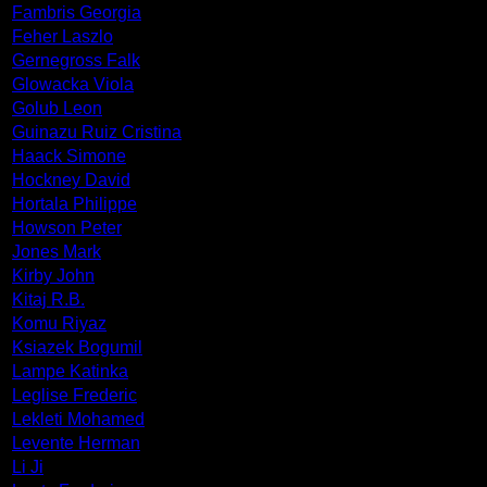
Fambris Georgia
Feher Laszlo
Gernegross Falk
Glowacka Viola
Golub Leon
Guinazu Ruiz Cristina
Haack Simone
Hockney David
Hortala Philippe
Howson Peter
Jones Mark
Kirby John
Kitaj R.B.
Komu Riyaz
Ksiazek Bogumil
Lampe Katinka
Leglise Frederic
Lekleti Mohamed
Levente Herman
Li Ji