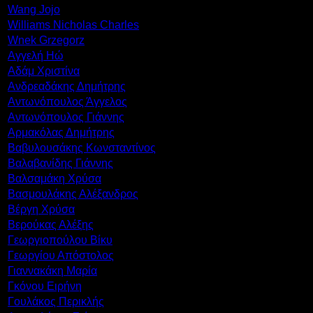
Wang Jojo
Williams Nicholas Charles
Wnek Grzegorz
Αγγελή Ηώ
Αδάμ Χριστίνα
Ανδρεαδάκης Δημήτρης
Αντωνόπουλος Άγγελος
Αντωνόπουλος Γιάννης
Αρμακόλας Δημήτρης
Βαβυλουσάκης Κωνσταντίνος
Βαλαβανίδης Γιάννης
Βαλσαμάκη Χρύσα
Βασμουλάκης Αλέξανδρος
Βέργη Χρύσα
Βερούκας Αλέξης
Γεωργιοπούλου Βίκυ
Γεωργίου Απόστολος
Γιαννακάκη Μαρία
Γκόνου Ειρήνη
Γουλάκος Περικλής