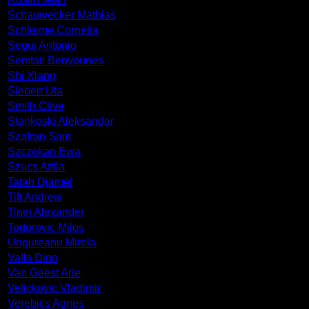
Schauwecker Mathias
Schleime Cornelia
Segui Antonio
Semtati Benyounes
Shi Xiang
Siebert Uta
Smith Clive
Stankoski Aleksandar
Szafran Sam
Szczekan Ewa
Szucs Attila
Tatah Djamel
Tift Andrew
Tinei Alexander
Todorovic Milos
Ungureanu Mirela
Valls Dino
Van Geest Arie
Velickovic Vladimir
Verebics Agnes