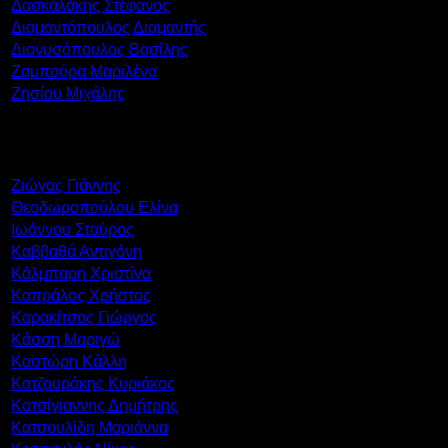
Δασκαλάκης Στέφανος
Διαμαντόπουλος Διαμαντής
Διονυσόπουλος Βασίλης
Ζαμπούρα Μαριλένα
Ζησίου Μιχάλης
Ζιώγας Γιάννης
Θεοδωροπούλου Ελίνα
Ιωάννου Σταύρος
Καββαθά Αντιγόνη
Κάλμπαρη Χριστίνα
Καπράλος Χρήστος
Καρακίτσος Γιώργος
Κάσση Μαριγώ
Καστώρη Κάλλη
Κατζουράκης Κυριάκος
Κατσίγιαννης Δημήτρης
Κατσουλίδη Μαριάννα