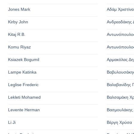
Jones Mark
Αδάμ Χριστίνα
Kirby John
Ανδρεαδάκης 
Kitaj R.B.
Αντωνόπουλος
Komu Riyaz
Αντωνόπουλος
Ksiazek Bogumil
Αρμακόλας Δη
Lampe Katinka
Βαβυλουσάκης
Leglise Frederic
Βαλαβανίδης Γ
Lekleti Mohamed
Βαλσαμάκη Χ
Levente Herman
Βασμουλάκης 
Li Ji
Βέργη Χρύσα