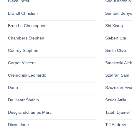
Blake Peter
Segui Antonio
Brandl Christian
Semtati Beny
Brun Le Christopher
Shi Xiang
Chambers Stephen
Siebert Uta
Conroy Stephen
Smith Clive
Corpet Vincent
Stankoski Ale
Cremonini Leonardo
Szafran Sam
Dado
Szczekan Ew
De Heart Shahin
Szucs Attila
Desgrandchamps Marc
Tatah Djamel
Dixon Jane
Tift Andrew