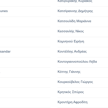
Κατζουράκης Κυριάκος
ounes
Κατσίγιαννης Δημήτρης
Κατσουλίδη Μαριάννα
Κεσσανλής Νίκος
Κομνηνού Ειρήνη
ksandar
Κοντέλλης Ανδρέας
Κοντογιαννοπούλου Λήδα
a
Κόττης Γιάννης
Κουρκούβελος Γιώργος
Κρητικός Σπύρος
Κροντήρη Αφροδίτη