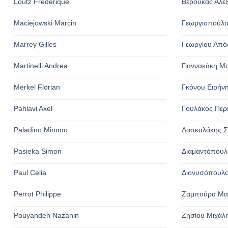
Loutz Frederique
Βερούκας Αλέ
Maciejowski Marcin
Γεωργιοπούλο
Marrey Gilles
Γεωργίου Από
Martinelli Andrea
Γιαννακάκη Μ
Merkel Florian
Γκόνου Ειρήν
Pahlavi Axel
Γουλάκος Περ
Paladino Mimmo
Δασκαλάκης Σ
Pasieka Simon
Διαμαντόπουλ
Paul Celia
Διονυσόπουλο
Perrot Philippe
Ζαμπούρα Μα
Pouyandeh Nazanin
Ζησίου Μιχάλ