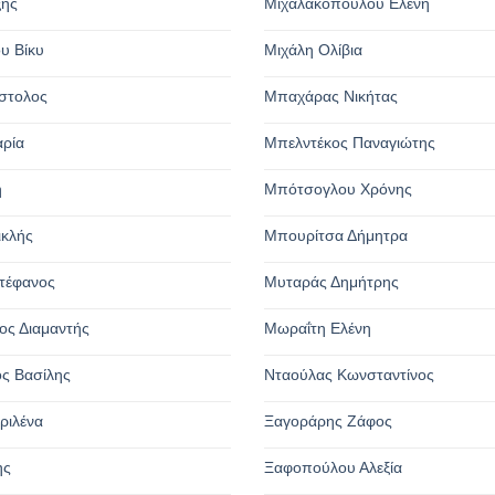
ξης
Μιχαλακοπούλου Ελένη
υ Βίκυ
Μιχάλη Ολίβια
στολος
Μπαχάρας Νικήτας
αρία
Μπελντέκος Παναγιώτης
η
Μπότσογλου Χρόνης
ικλής
Μπουρίτσα Δήμητρα
τέφανος
Μυταράς Δημήτρης
ος Διαμαντής
Μωραΐτη Ελένη
ς Βασίλης
Νταούλας Κωνσταντίνος
ριλένα
Ξαγοράρης Ζάφος
ης
Ξαφοπούλου Αλεξία