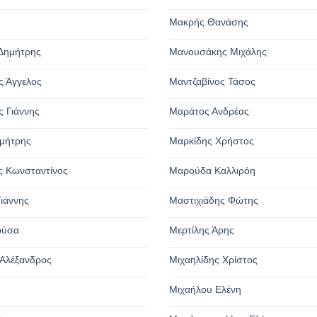
Μακρής Θανάσης
Δημήτρης
Μανουσάκης Μιχάλης
 Άγγελος
Μαντζαβίνος Τάσος
 Γιάννης
Μαράτος Ανδρέας
μήτρης
Μαρκίδης Χρήστος
 Κωνσταντίνος
Μαρούδα Καλλιρόη
ιάννης
Μαστιχιάδης Φώτης
ρύσα
Μερτίλης Άρης
Αλέξανδρος
Μιχαηλίδης Χρίστος
Μιχαήλου Ελένη