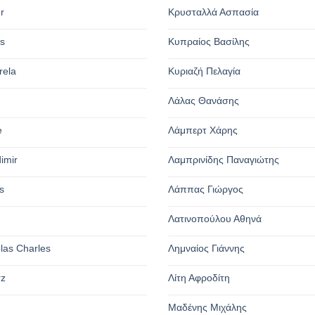
r
Κρυσταλλά Ασπασία
os
Κυπραίος Βασίλης
rela
Κυριαζή Πελαγία
Λάλας Θανάσης
e
Λάμπερτ Χάρης
dimir
Λαμπρινίδης Παναγιώτης
s
Λάππας Γιώργος
Λατινοπούλου Αθηνά
olas Charles
Λημναίος Γιάννης
rz
Λίτη Αφροδίτη
Μαδένης Μιχάλης