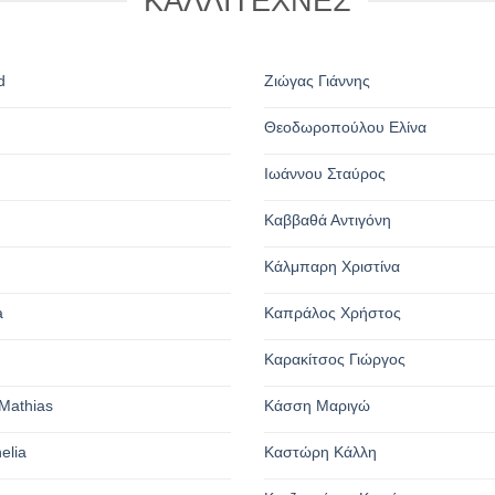
ΚΑΛΛΙΤΕΧΝΕΣ
d
Ζιώγας Γιάννης
Θεοδωροπούλου Ελίνα
n
Ιωάννου Σταύρος
Καββαθά Αντιγόνη
Κάλμπαρη Χριστίνα
a
Καπράλος Χρήστος
Καρακίτσος Γιώργος
Mathias
Κάσση Μαριγώ
elia
Καστώρη Κάλλη