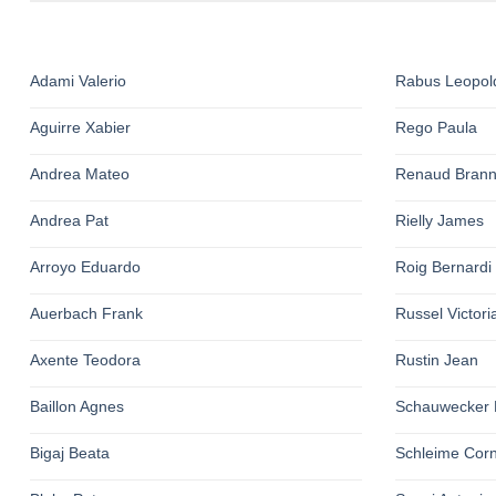
Adami Valerio
Rabus Leopol
Aguirre Xabier
Rego Paula
Andrea Mateo
Renaud Bran
Andrea Pat
Rielly James
Arroyo Eduardo
Roig Bernardi
Auerbach Frank
Russel Victori
Axente Teodora
Rustin Jean
Baillon Agnes
Schauwecker 
Bigaj Beata
Schleime Corn