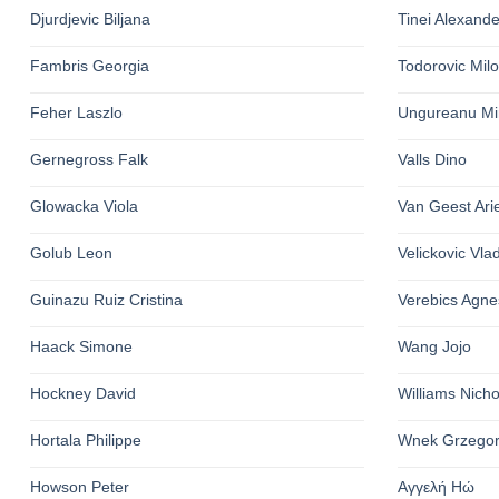
Djurdjevic Biljana
Tinei Alexande
Fambris Georgia
Todorovic Mil
Feher Laszlo
Ungureanu Mi
Gernegross Falk
Valls Dino
Glowacka Viola
Van Geest Ari
Golub Leon
Velickovic Vla
Guinazu Ruiz Cristina
Verebics Agne
Haack Simone
Wang Jojo
Hockney David
Williams Nich
Hortala Philippe
Wnek Grzego
Howson Peter
Αγγελή Ηώ