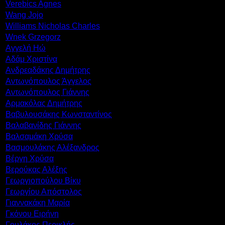
Verebics Agnes
Wang Jojo
Williams Nicholas Charles
Wnek Grzegorz
Αγγελή Ηώ
Αδάμ Χριστίνα
Ανδρεαδάκης Δημήτρης
Αντωνόπουλος Άγγελος
Αντωνόπουλος Γιάννης
Αρμακόλας Δημήτρης
Βαβυλουσάκης Κωνσταντίνος
Βαλαβανίδης Γιάννης
Βαλσαμάκη Χρύσα
Βασμουλάκης Αλέξανδρος
Βέργη Χρύσα
Βερούκας Αλέξης
Γεωργιοπούλου Βίκυ
Γεωργίου Απόστολος
Γιαννακάκη Μαρία
Γκόνου Ειρήνη
Γουλάκος Περικλής