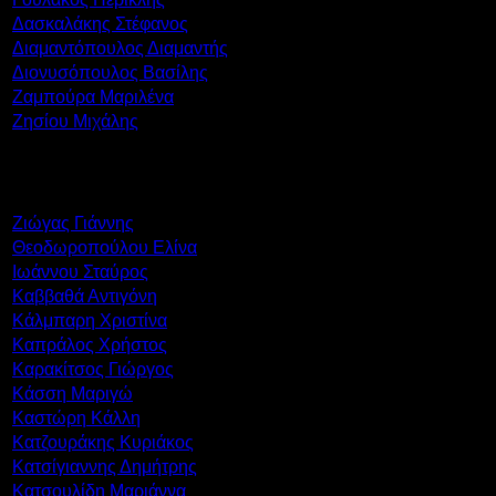
Δασκαλάκης Στέφανος
Διαμαντόπουλος Διαμαντής
Διονυσόπουλος Βασίλης
Ζαμπούρα Μαριλένα
Ζησίου Μιχάλης
Ζιώγας Γιάννης
Θεοδωροπούλου Ελίνα
Ιωάννου Σταύρος
Καββαθά Αντιγόνη
Κάλμπαρη Χριστίνα
Καπράλος Χρήστος
Καρακίτσος Γιώργος
Κάσση Μαριγώ
Καστώρη Κάλλη
Κατζουράκης Κυριάκος
Κατσίγιαννης Δημήτρης
Κατσουλίδη Μαριάννα