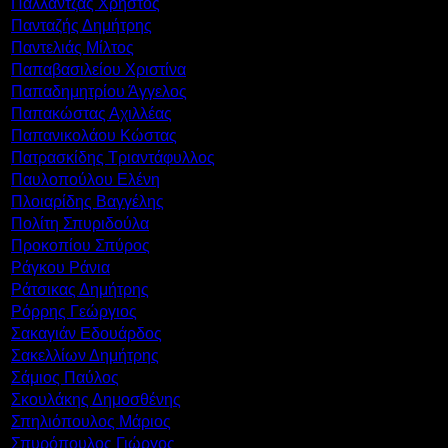
Παλλαντζάς Χρήστος
Πανταζής Δημήτρης
Παντελιάς Μίλτος
Παπαβασιλείου Χριστίνα
Παπαδημητρίου Άγγελος
Παπακώστας Αχιλλέας
Παπανικολάου Κώστας
Πατρασκίδης Τριαντάφυλλος
Παυλοπούλου Ελένη
Πλοιαρίδης Βαγγέλης
Πολίτη Σπυριδούλα
Προκοπίου Σπύρος
Ράγκου Ράνια
Ράτσικας Δημήτρης
Ρόρρης Γεώργιος
Σακαγιάν Εδουάρδος
Σακελλίων Δημήτρης
Σάμιος Παύλος
Σκουλάκης Δημοσθένης
Σπηλιόπουλος Μάριος
Σπυρόπουλος Γιώργος