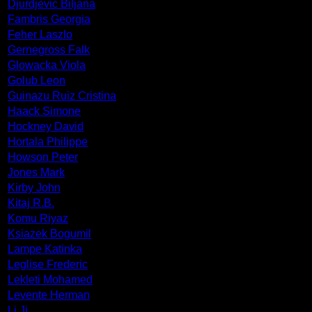
Djurdjevic Biljana
Fambris Georgia
Feher Laszlo
Gernegross Falk
Glowacka Viola
Golub Leon
Guinazu Ruiz Cristina
Haack Simone
Hockney David
Hortala Philippe
Howson Peter
Jones Mark
Kirby John
Kitaj R.B.
Komu Riyaz
Ksiazek Bogumil
Lampe Katinka
Leglise Frederic
Lekleti Mohamed
Levente Herman
Li Ji