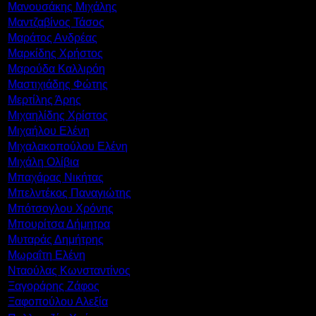
Μανουσάκης Μιχάλης
Μαντζαβίνος Τάσος
Μαράτος Ανδρέας
Μαρκίδης Χρήστος
Μαρούδα Καλλιρόη
Μαστιχιάδης Φώτης
Μερτίλης Άρης
Μιχαηλίδης Χρίστος
Μιχαήλου Ελένη
Μιχαλακοπούλου Ελένη
Μιχάλη Ολίβια
Μπαχάρας Νικήτας
Μπελντέκος Παναγιώτης
Μπότσογλου Χρόνης
Μπουρίτσα Δήμητρα
Μυταράς Δημήτρης
Μωραΐτη Ελένη
Νταούλας Κωνσταντίνος
Ξαγοράρης Ζάφος
Ξαφοπούλου Αλεξία