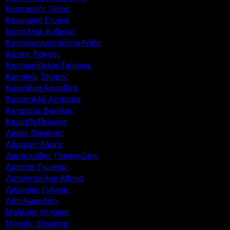
Κεσσανλής Νίκος
Κομνηνού Ειρήνη
Κοντέλλης Ανδρέας
Κοντογιαννοπούλου Λήδα
Κόττης Γιάννης
Κουρκούβελος Γιώργος
Κρητικός Σπύρος
Κροντήρη Αφροδίτη
Κρυσταλλά Ασπασία
Κυπραίος Βασίλης
Κυριαζή Πελαγία
Λάλας Θανάσης
Λάμπερτ Χάρης
Λαμπρινίδης Παναγιώτης
Λάππας Γιώργος
Λατινοπούλου Αθηνά
Λημναίος Γιάννης
Λίτη Αφροδίτη
Μαδένης Μιχάλης
Μακρής Θανάσης