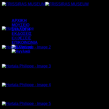
Μετάβαση
στο
περιεχόμενο
ΑΡΧΙΚΗ
ΜΟΥΣΕΙΟ
ΣΥΛΛΟΓΗ
ΕΚΔΟΣΕΙΣ
ΕΚΘΕΣΕΙΣ
Fruits, 1996, oil on canvas, 195x130cm
ΕΠΙΚΟΙΝΩΝΙΑ
Strawberry, 1996, acylic on canvas, 193x98cm
Nature, 1996, oil on canvas, 101x82cm (2)
Nature, 1996, oil on canvas, 101x82cm