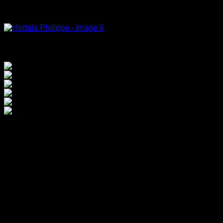
Octopus, 1990, oil on canvas, 145x114cm
Untitled, 1996, oil on canvas, 240x140cm
Hortala Philippe
Γεννήθηκε στην Τουλούζη το 1960. Έχει εκθέσει σε πολλές
πόλεις της Ευρώπης. Απεβίωσε το 1998
ΚΑΛΛΙΤΕΧΝΕΣ