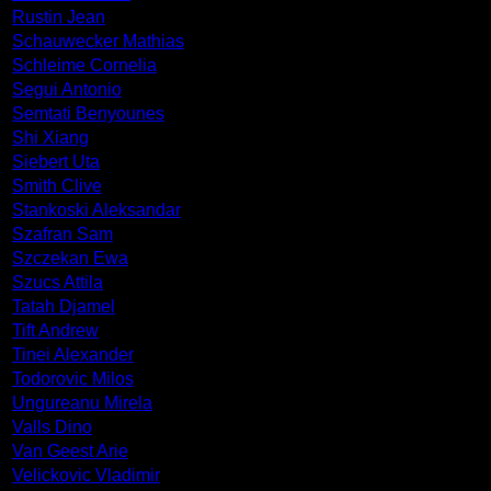
Rustin Jean
Schauwecker Mathias
Schleime Cornelia
Segui Antonio
Semtati Benyounes
Shi Xiang
Siebert Uta
Smith Clive
Stankoski Aleksandar
Szafran Sam
Szczekan Ewa
Szucs Attila
Tatah Djamel
Tift Andrew
Tinei Alexander
Todorovic Milos
Ungureanu Mirela
Valls Dino
Van Geest Arie
Velickovic Vladimir