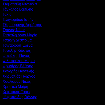
Σταματιάδη Ντανιέλα
Τάγκαλος Βασίλης
Τάκις
Τελιγιορίδου Ισμήνη
Τζαμουράνης Δημήτρης
Τρανός Νίκος
Τσακάλη Άννα Μαρία
Τσάκνη Δέσποινα
Τσιγαρίδου Έλενα
Τσόκλης Κώστας
Φειδάκης Πάνος
Φιλοπούλου Μαρία
Φρυσίρας Βλάσης
Χανδρής Παντελής
Χαρβαλιάς Γιώργος
Χουλιαράς Νίκος
Χρηστέα Μαίρη
Χριστάκης Τάσος
Ψυχοπαίδης Γιάννης