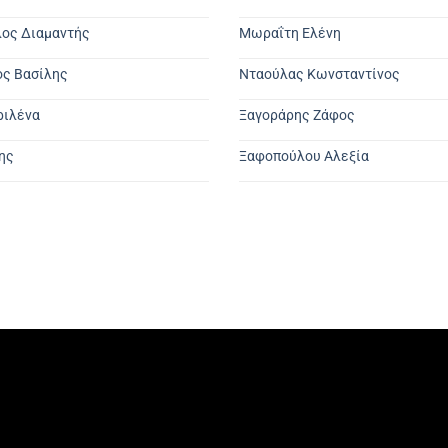
ος Διαμαντής
Μωραΐτη Ελένη
ς Βασίλης
Νταούλας Κωνσταντίνος
ριλένα
Ξαγοράρης Ζάφος
ης
Ξαφοπούλου Αλεξία