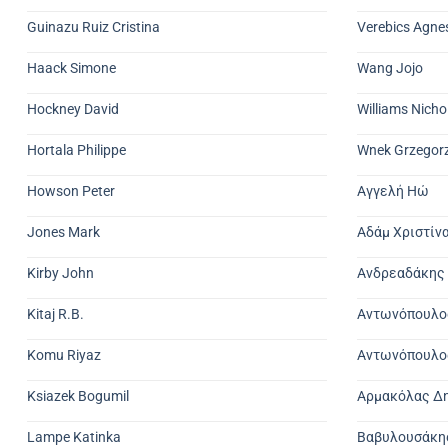
Guinazu Ruiz Cristina
Verebics Agne
Haack Simone
Wang Jojo
Hockney David
Williams Nicho
Hortala Philippe
Wnek Grzegor
Howson Peter
Αγγελή Ηώ
Jones Mark
Αδάμ Χριστίν
Kirby John
Ανδρεαδάκης
Kitaj R.B.
Αντωνόπουλο
Komu Riyaz
Αντωνόπουλος
Ksiazek Bogumil
Αρμακόλας Δ
Lampe Katinka
Βαβυλουσάκη