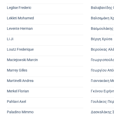
Leglise Frederic
Βαλαβανίδης 
Lekleti Mohamed
Βαλσαμάκη Χ
Levente Herman
Βασμουλάκης
Li Ji
Βέργη Χρύσα
Loutz Frederique
Βερούκας Αλ
Maciejowski Marcin
Γεωργιοπούλο
Marrey Gilles
Γεωργίου Απ
Martinelli Andrea
Γιαννακάκη Μ
Merkel Florian
Γκόνου Ειρήν
Pahlavi Axel
Γουλάκος Πε
Paladino Mimmo
Δασκαλάκης 