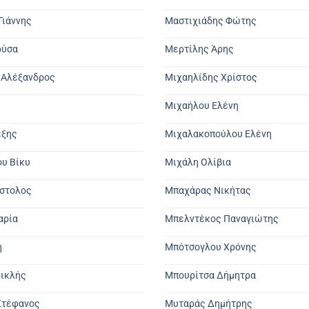
Γιάννης
Μαστιχιάδης Φώτης
ρύσα
Μερτίλης Άρης
 Αλέξανδρος
Μιχαηλίδης Χρίστος
Μιχαήλου Ελένη
έξης
Μιχαλακοπούλου Ελένη
υ Βίκυ
Μιχάλη Ολίβια
όστολος
Μπαχάρας Νικήτας
αρία
Μπελντέκος Παναγιώτης
η
Μπότσογλου Χρόνης
ρικλής
Μπουρίτσα Δήμητρα
Στέφανος
Μυταράς Δημήτρης