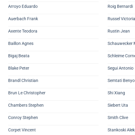
Arroyo Eduardo
Roig Bernardi
Auerbach Frank
Russel Victori
Axente Teodora
Rustin Jean
Baillon Agnes
Schauwecker 
Bigaj Beata
Schleime Corne
Blake Peter
Segui Antonio
Brandl Christian
Semtati Beny
Brun Le Christopher
Shi Xiang
Chambers Stephen
Siebert Uta
Conroy Stephen
Smith Clive
Corpet Vincent
Stankoski Ale