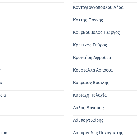
Κοντογιαννοπούλου Λήδα
Κόττης Γιάννης
Κουρκούβελος Γιώργος
Κρητικός Σπύρος
Κροντήρη Αφροδίτη
r
Κρυσταλλά Ασπασία
s
Κυπραίος Βασίλης
ela
Κυριαζή Πελαγία
Λάλας Θανάσης
Λάμπερτ Χάρης
imir
Λαμπρινίδης Παναγιώτης