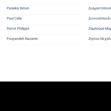
Pasieka Simon
Διαμαντόπουλ
Paul Celia
Διονυσόπουλο
Perrot Philippe
Ζαμπούρα Μα
Pouyandeh Nazanin
Ζησίου Μιχάλ