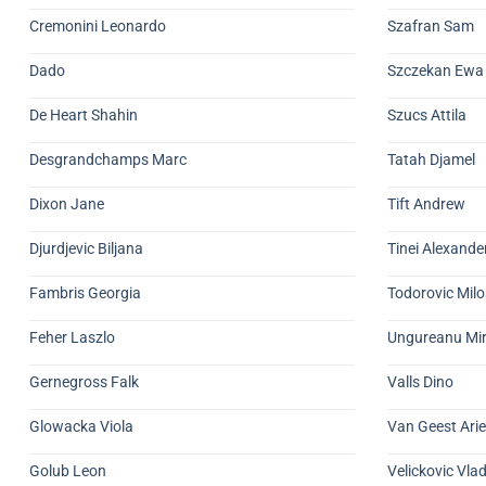
Cremonini Leonardo
Szafran Sam
Dado
Szczekan Ewa
De Heart Shahin
Szucs Attila
Desgrandchamps Marc
Tatah Djamel
Dixon Jane
Tift Andrew
Djurdjevic Biljana
Tinei Alexande
Fambris Georgia
Todorovic Milo
Feher Laszlo
Ungureanu Mir
Gernegross Falk
Valls Dino
Glowacka Viola
Van Geest Arie
Golub Leon
Velickovic Vlad