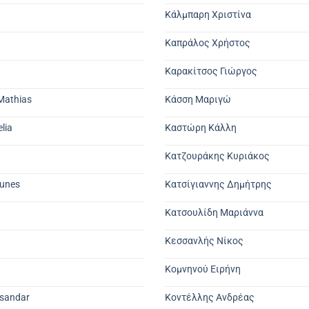
Κάλμπαρη Χριστίνα
a
Καπράλος Χρήστος
Καρακίτσος Γιώργος
Mathias
Κάσση Μαριγώ
lia
Καστώρη Κάλλη
Κατζουράκης Κυριάκος
ounes
Κατσίγιαννης Δημήτρης
Κατσουλίδη Μαριάννα
Κεσσανλής Νίκος
Κομνηνού Ειρήνη
ksandar
Κοντέλλης Ανδρέας