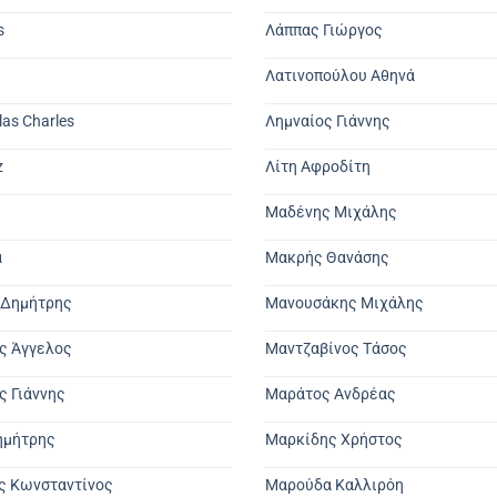
s
Λάππας Γιώργος
Λατινοπούλου Αθηνά
las Charles
Λημναίος Γιάννης
z
Λίτη Αφροδίτη
Μαδένης Μιχάλης
α
Μακρής Θανάσης
 Δημήτρης
Μανουσάκης Μιχάλης
ς Άγγελος
Μαντζαβίνος Τάσος
 Γιάννης
Μαράτος Ανδρέας
ημήτρης
Μαρκίδης Χρήστος
ς Κωνσταντίνος
Μαρούδα Καλλιρόη