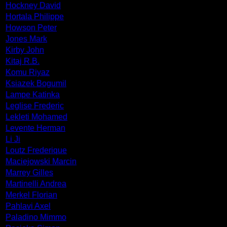
Hockney David
Hortala Philippe
Howson Peter
Jones Mark
Kirby John
Kitaj R.B.
Komu Riyaz
Ksiazek Bogumil
Lampe Katinka
Leglise Frederic
Lekleti Mohamed
Levente Herman
Li Ji
Loutz Frederique
Maciejowski Marcin
Marrey Gilles
Martinelli Andrea
Merkel Florian
Pahlavi Axel
Paladino Mimmo