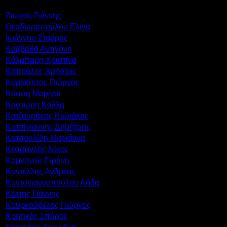
Ζιώγας Γιάννης
Θεοδωροπούλου Ελίνα
Ιωάννου Σταύρος
Καββαθά Αντιγόνη
Κάλμπαρη Χριστίνα
Καπράλος Χρήστος
Καρακίτσος Γιώργος
Κάσση Μαριγώ
Καστώρη Κάλλη
Κατζουράκης Κυριάκος
Κατσίγιαννης Δημήτρης
Κατσουλίδη Μαριάννα
Κεσσανλής Νίκος
Κομνηνού Ειρήνη
Κοντέλλης Ανδρέας
Κοντογιαννοπούλου Λήδα
Κόττης Γιάννης
Κουρκούβελος Γιώργος
Κρητικός Σπύρος