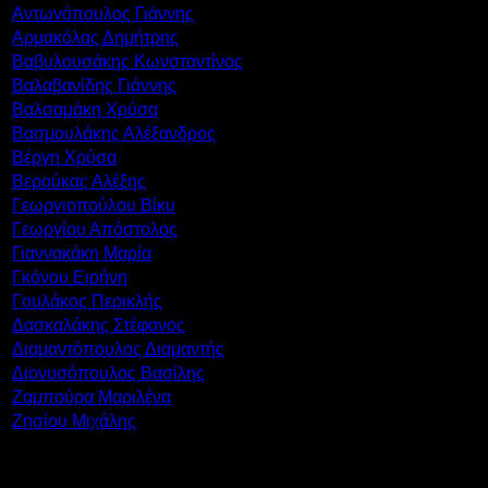
Αντωνόπουλος Γιάννης
Αρμακόλας Δημήτρης
Βαβυλουσάκης Κωνσταντίνος
Βαλαβανίδης Γιάννης
Βαλσαμάκη Χρύσα
Βασμουλάκης Αλέξανδρος
Βέργη Χρύσα
Βερούκας Αλέξης
Γεωργιοπούλου Βίκυ
Γεωργίου Απόστολος
Γιαννακάκη Μαρία
Γκόνου Ειρήνη
Γουλάκος Περικλής
Δασκαλάκης Στέφανος
Διαμαντόπουλος Διαμαντής
Διονυσόπουλος Βασίλης
Ζαμπούρα Μαριλένα
Ζησίου Μιχάλης