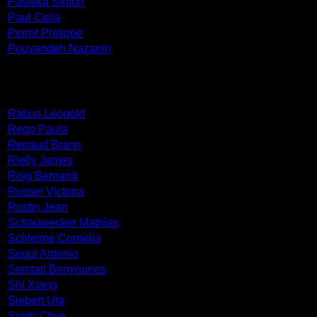
Pasieka Simon
Paul Celia
Perrot Philippe
Pouyandeh Nazanin
Rabus Leopold
Rego Paula
Renaud Brann
Rielly James
Roig Bernardi
Russel Victoria
Rustin Jean
Schauwecker Mathias
Schleime Cornelia
Segui Antonio
Semtati Benyounes
Shi Xiang
Siebert Uta
Smith Clive