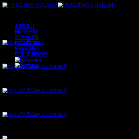
Μετάβαση
στο
περιεχόμενο
ΑΡΧΙΚΗ
ΜΟΥΣΕΙΟ
ΣΥΛΛΟΓΗ
ΕΚΔΟΣΕΙΣ
ΕΚΘΕΣΕΙΣ
ΕΠΙΚΟΙΝΩΝΙΑ
Chronicle, 1987, charcoal on paper, 150x104cm
Vlassis Frissiras, 2011, mixed media, 75x100cm
Morning Glance, 1984, oil on canvas, 168x135cm
The Family, 1988, oil on canvas, 180x200cm