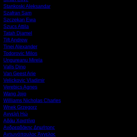
Stankoski Aleksandar
Szafran Sam
Szczekan Ewa
Szucs Attila
Tatah Djamel
Tift Andrew
Tinei Alexander
Todorovic Milos
Ungureanu Mirela
Valls Dino
Van Geest Arie
Velickovic Vladimir
Verebics Agnes
Wang Jojo
Williams Nicholas Charles
Wnek Grzegorz
Αγγελή Ηώ
Αδάμ Χριστίνα
Ανδρεαδάκης Δημήτρης
Αντωνόπουλος Άγγελος