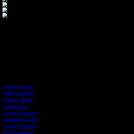
Κυριαζή Πελαγία
Σπούδασε ζωγραφική και κεραμική στην ΑΣΚΤ της Αθήνας.Στη 
ψηφιακή φωτογραφία και animation στο Parsons School of Des
ΚΑΛΛΙΤΕΧΝΕΣ
Adami Valerio
Aguirre Xabier
Andrea Mateo
Andrea Pat
Arroyo Eduardo
Auerbach Frank
Axente Teodora
Baillon Agnes