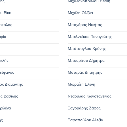
ξης
Μιχαλακοπούλου Ελένη
υ Βίκυ
Μιχάλη Ολίβια
στολος
Μπαχάρας Νικήτας
αρία
Μπελντέκος Παναγιώτης
η
Μπότσογλου Χρόνης
ικλής
Μπουρίτσα Δήμητρα
τέφανος
Μυταράς Δημήτρης
ος Διαμαντής
Μωραΐτη Ελένη
ς Βασίλης
Νταούλας Κωνσταντίνος
ριλένα
Ξαγοράρης Ζάφος
ης
Ξαφοπούλου Αλεξία