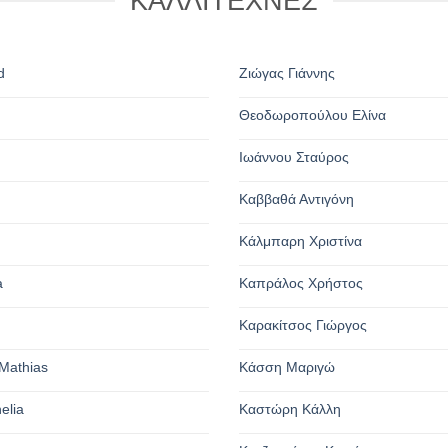
ΚΑΛΛΙΤΕΧΝΕΣ
d
Ζιώγας Γιάννης
Θεοδωροπούλου Ελίνα
n
Ιωάννου Σταύρος
Καββαθά Αντιγόνη
Κάλμπαρη Χριστίνα
a
Καπράλος Χρήστος
Καρακίτσος Γιώργος
Mathias
Κάσση Μαριγώ
elia
Καστώρη Κάλλη