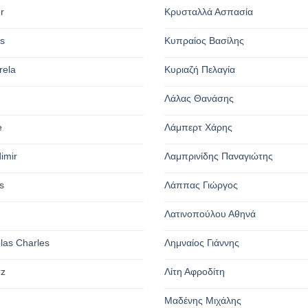
r
Κρυσταλλά Ασπασία
os
Κυπραίος Βασίλης
rela
Κυριαζή Πελαγία
Λάλας Θανάσης
e
Λάμπερτ Χάρης
dimir
Λαμπρινίδης Παναγιώτης
s
Λάππας Γιώργος
Λατινοπούλου Αθηνά
olas Charles
Λημναίος Γιάννης
rz
Λίτη Αφροδίτη
Μαδένης Μιχάλης