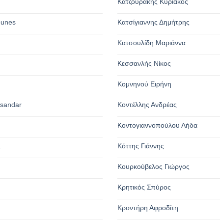
Κατζουράκης Κυριάκος
ounes
Κατσίγιαννης Δημήτρης
Κατσουλίδη Μαριάννα
Κεσσανλής Νίκος
Κομνηνού Ειρήνη
ksandar
Κοντέλλης Ανδρέας
Κοντογιαννοπούλου Λήδα
a
Κόττης Γιάννης
Κουρκούβελος Γιώργος
Κρητικός Σπύρος
Κροντήρη Αφροδίτη