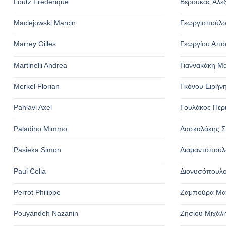
Loutz Frederique
Βερούκας Αλέ
Maciejowski Marcin
Γεωργιοπούλο
Marrey Gilles
Γεωργίου Από
Martinelli Andrea
Γιαννακάκη Μ
Merkel Florian
Γκόνου Ειρήν
Pahlavi Axel
Γουλάκος Περ
Paladino Mimmo
Δασκαλάκης Σ
Pasieka Simon
Διαμαντόπουλ
Paul Celia
Διονυσόπουλο
Perrot Philippe
Ζαμπούρα Μα
Pouyandeh Nazanin
Ζησίου Μιχάλ