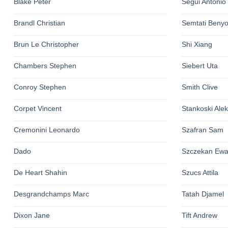
Blake Peter
Segui Antonio
Brandl Christian
Semtati Beny
Brun Le Christopher
Shi Xiang
Chambers Stephen
Siebert Uta
Conroy Stephen
Smith Clive
Corpet Vincent
Stankoski Ale
Cremonini Leonardo
Szafran Sam
Dado
Szczekan Ew
De Heart Shahin
Szucs Attila
Desgrandchamps Marc
Tatah Djamel
Dixon Jane
Tift Andrew