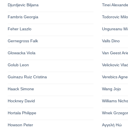
Djurdjevic Biljana
Tinei Alexande
Fambris Georgia
Todorovic Mil
Feher Laszlo
Ungureanu Mi
Gernegross Falk
Valls Dino
Glowacka Viola
Van Geest Ari
Golub Leon
Velickovic Vla
Guinazu Ruiz Cristina
Verebics Agne
Haack Simone
Wang Jojo
Hockney David
Williams Nich
Hortala Philippe
Wnek Grzego
Howson Peter
Αγγελή Ηώ