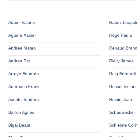
Adami Valerio
Rabus Leopol
Aguirre Xabier
Rego Paula
Andrea Mateo
Renaud Bran
Andrea Pat
Rielly James
Arroyo Eduardo
Roig Bernardi
Auerbach Frank
Russel Victori
Axente Teodora
Rustin Jean
Baillon Agnes
Schauwecker 
Bigaj Beata
Schleime Corn