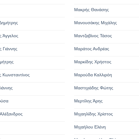
Μακρής Θανάσης
Δημήτρης
Μανουσάκης Μιχάλης
 Άγγελος
Μαντζαβίνος Τάσος
 Γιάννης
Μαράτος Ανδρέας
μήτρης
Μαρκίδης Χρήστος
 Κωνσταντίνος
Μαρούδα Καλλιρόη
ιάννης
Μαστιχιάδης Φώτης
ρύσα
Μερτίλης Άρης
Αλέξανδρος
Μιχαηλίδης Χρίστος
Μιχαήλου Ελένη