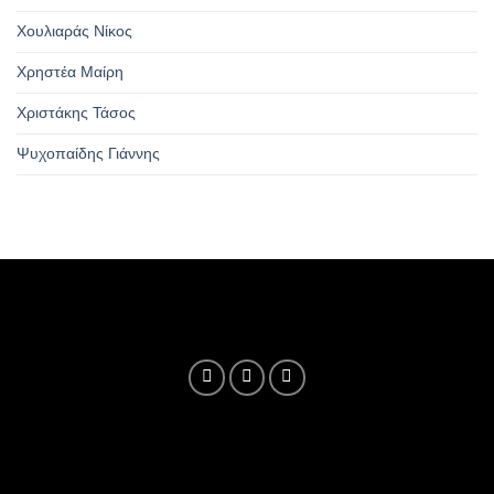
Χουλιαράς Νίκος
Χρηστέα Μαίρη
Χριστάκης Τάσος
Ψυχοπαίδης Γιάννης