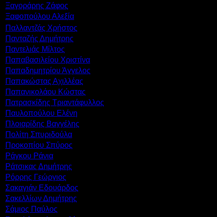
Ξαγοράρης Ζάφος
Ξαφοπούλου Αλεξία
Παλλαντζάς Χρήστος
Πανταζής Δημήτρης
Παντελιάς Μίλτος
Παπαβασιλείου Χριστίνα
Παπαδημητρίου Άγγελος
Παπακώστας Αχιλλέας
Παπανικολάου Κώστας
Πατρασκίδης Τριαντάφυλλος
Παυλοπούλου Ελένη
Πλοιαρίδης Βαγγέλης
Πολίτη Σπυριδούλα
Προκοπίου Σπύρος
Ράγκου Ράνια
Ράτσικας Δημήτρης
Ρόρρης Γεώργιος
Σακαγιάν Εδουάρδος
Σακελλίων Δημήτρης
Σάμιος Παύλος