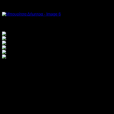
Puppets of time, 2017, oil and car paint on canvas, 210x190cm
Rendez-vous, 2018, oil on canvas, 86x95cm
Μπουρίτσα Δήμητρα
Γεννήθηκε το 1988 στην Αθήνα. Σπούδασε Αρχιτεκτονική στο
Πολυτεχνείο της Αθήνας (2006-2012). Το 2013,
πραγματοποίησε ένα Master course στην Γλυπτική, στην
Royal Academy of Fine Arts στις Βρυξέλλες. Από τον
Οκτώβριο του 2015 σπουδάζει στην ΑΣΚΤ της Αθήνας.