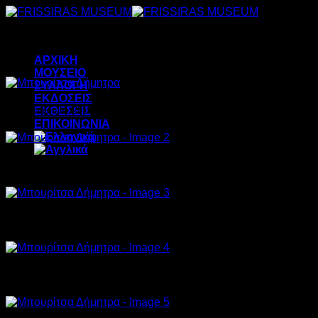
Μετάβαση
στο
περιεχόμενο
ΑΡΧΙΚΗ
ΜΟΥΣΕΙΟ
ΣΥΛΛΟΓΗ
ΕΚΔΟΣΕΙΣ
ΕΚΘΕΣΕΙΣ
Exotic animals, 2018, oil on canvas, 100x100cm
ΕΠΙΚΟΙΝΩΝΙΑ
Untitled, 2018, oil on canvas, 130x100cm
Lady Godiva, 2019, oil on canvas, 120x100cm
Masquerade, 2018, oil on canvas, 180x130cm