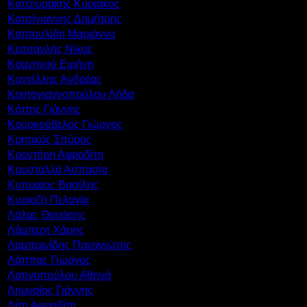
Κατζουράκης Κυριάκος
Κατσίγιαννης Δημήτρης
Κατσουλίδη Μαριάννα
Κεσσανλής Νίκος
Κομνηνού Ειρήνη
Κοντέλλης Ανδρέας
Κοντογιαννοπούλου Λήδα
Κόττης Γιάννης
Κουρκούβελος Γιώργος
Κρητικός Σπύρος
Κροντήρη Αφροδίτη
Κρυσταλλά Ασπασία
Κυπραίος Βασίλης
Κυριαζή Πελαγία
Λάλας Θανάσης
Λάμπερτ Χάρης
Λαμπρινίδης Παναγιώτης
Λάππας Γιώργος
Λατινοπούλου Αθηνά
Λημναίος Γιάννης
Λίτη Αφροδίτη