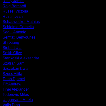
Rielly James
Roig Bernardi
Russel Victoria
Rustin Jean
Schauwecker Mathias
Schleime Cornelia
Segui Antonio
Semtati Benyounes
Shi Xiang
Siebert Uta
Smith Clive
Stankoski Aleksandar
Szafran Sam
Szczekan Ewa
Szucs Attila
Tatah Djamel
Tift Andrew
Tinei Alexander
Todorovic Milos
Ungureanu Mirela
Valls Dino