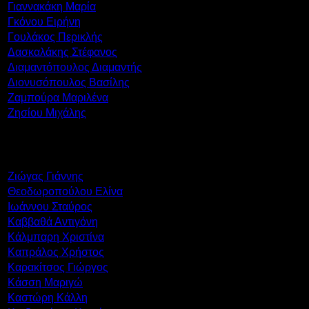
Γιαννακάκη Μαρία
Γκόνου Ειρήνη
Γουλάκος Περικλής
Δασκαλάκης Στέφανος
Διαμαντόπουλος Διαμαντής
Διονυσόπουλος Βασίλης
Ζαμπούρα Μαριλένα
Ζησίου Μιχάλης
Ζιώγας Γιάννης
Θεοδωροπούλου Ελίνα
Ιωάννου Σταύρος
Καββαθά Αντιγόνη
Κάλμπαρη Χριστίνα
Καπράλος Χρήστος
Καρακίτσος Γιώργος
Κάσση Μαριγώ
Καστώρη Κάλλη