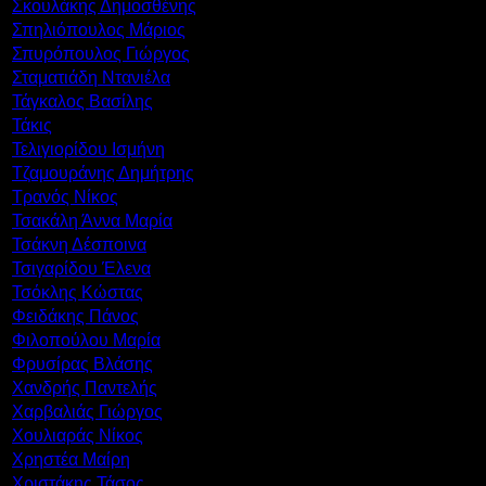
Σκουλάκης Δημοσθένης
Σπηλιόπουλος Μάριος
Σπυρόπουλος Γιώργος
Σταματιάδη Ντανιέλα
Τάγκαλος Βασίλης
Τάκις
Τελιγιορίδου Ισμήνη
Τζαμουράνης Δημήτρης
Τρανός Νίκος
Τσακάλη Άννα Μαρία
Τσάκνη Δέσποινα
Τσιγαρίδου Έλενα
Τσόκλης Κώστας
Φειδάκης Πάνος
Φιλοπούλου Μαρία
Φρυσίρας Βλάσης
Χανδρής Παντελής
Χαρβαλιάς Γιώργος
Χουλιαράς Νίκος
Χρηστέα Μαίρη
Χριστάκης Τάσος