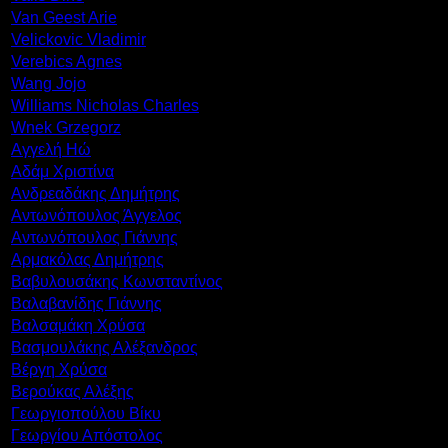
Van Geest Arie
Velickovic Vladimir
Verebics Agnes
Wang Jojo
Williams Nicholas Charles
Wnek Grzegorz
Αγγελή Ηώ
Αδάμ Χριστίνα
Ανδρεαδάκης Δημήτρης
Αντωνόπουλος Άγγελος
Αντωνόπουλος Γιάννης
Αρμακόλας Δημήτρης
Βαβυλουσάκης Κωνσταντίνος
Βαλαβανίδης Γιάννης
Βαλσαμάκη Χρύσα
Βασμουλάκης Αλέξανδρος
Βέργη Χρύσα
Βερούκας Αλέξης
Γεωργιοπούλου Βίκυ
Γεωργίου Απόστολος