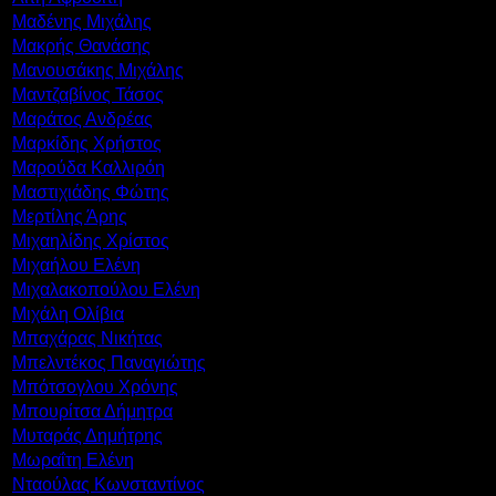
Μαδένης Μιχάλης
Μακρής Θανάσης
Μανουσάκης Μιχάλης
Μαντζαβίνος Τάσος
Μαράτος Ανδρέας
Μαρκίδης Χρήστος
Μαρούδα Καλλιρόη
Μαστιχιάδης Φώτης
Μερτίλης Άρης
Μιχαηλίδης Χρίστος
Μιχαήλου Ελένη
Μιχαλακοπούλου Ελένη
Μιχάλη Ολίβια
Μπαχάρας Νικήτας
Μπελντέκος Παναγιώτης
Μπότσογλου Χρόνης
Μπουρίτσα Δήμητρα
Μυταράς Δημήτρης
Μωραΐτη Ελένη
Νταούλας Κωνσταντίνος