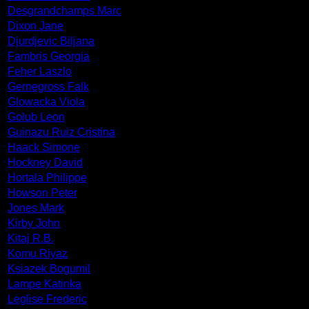
Desgrandchamps Marc
Dixon Jane
Djurdjevic Biljana
Fambris Georgia
Feher Laszlo
Gernegross Falk
Glowacka Viola
Golub Leon
Guinazu Ruiz Cristina
Haack Simone
Hockney David
Hortala Philippe
Howson Peter
Jones Mark
Kirby John
Kitaj R.B.
Komu Riyaz
Ksiazek Bogumil
Lampe Katinka
Leglise Frederic