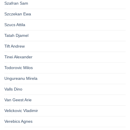
Szafran Sam
Szczekan Ewa
Szucs Attila
Tatah Djamel
Tift Andrew
Tinei Alexander
Todorovic Milos
Ungureanu Mirela
Valls Dino
Van Geest Arie
Velickovic Vladimir
Verebics Agnes