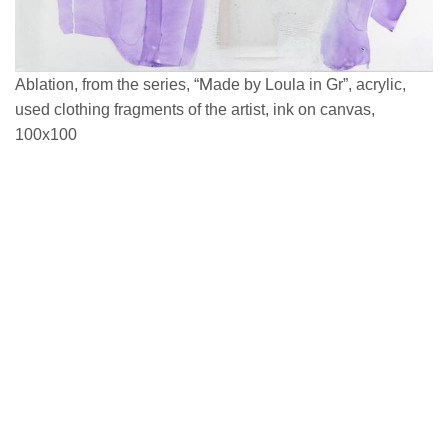
Ablation, from the series, “Μade by Loula in Gr”, acrylic,
used clothing fragments of the artist, ink on canvas,
100x100
Un
a